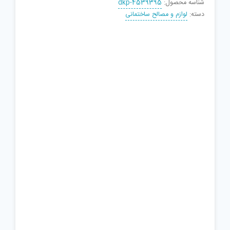
شناسه محصول:
dkp-4539395
دسته:
لوازم و مصالح ساختمانی