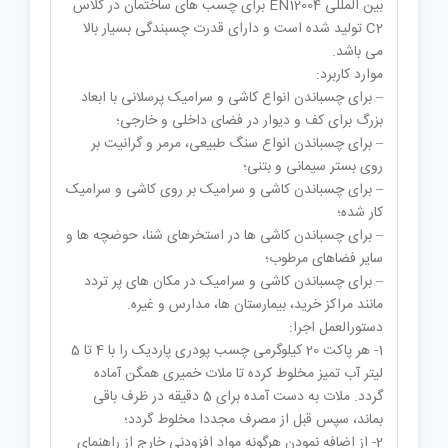
بین المللی EN12004 برای چسب های ساختمان در کلاس
C2 تولید شده است و دارای قدرت چسبندگی بسیار بالا
می باشد.
موارد کاربرد:
– برای چسباندن انواع کاشی و سرامیک پرسلانی با ابعاد
بزرگ برای کف و دیوار در فضای داخلی و خارجی؛
– برای چسباندن انواع سنگ طبیعی، مرمر و گرانیت بر
روی بستر سیمانی و بتنی؛
– برای چسباندن کاشی و سرامیک بر روی کاشی و سرامیک
کار شده؛
– برای چسباندن کاشی ها در استخرهای شنا، حوضچه ها و
سایر فضاهای مرطوب؛
– برای چسباندن کاشی و سرامیک در مکان های پر تردد
مانند مراکز خرید، بیمارستان ها، مدارس و غیره.
دستورالعمل اجرا:
1- هر پاکت 20 کیلوگرمی چسب پودری پاردیک را با 4 تا 5
لیتر آب تمیز مخلوط کرده تا ملات خمیری همگن آماده
گردد. ملات به دست آمده برای 5 دقیقه در ظرف باقی
بماند، سپس قبل از مصرف مجددا مخلوط گردد؛
2- از اضافه نمودن هرگونه مواد افزودنی خارج از راهنمای