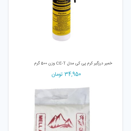
خمیر درزگیر کرم پی کی مدل CE-T وزن 500 گرم
34,950
تومان