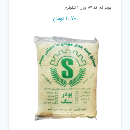
پودر گچ کد 03 وزن ۱ کیلوگرم
10,700
تومان