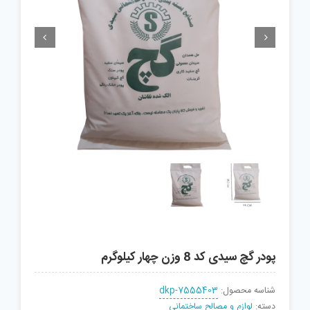


پودر گچ سیدی کد 8 وزن چهار کیلوگرم
شناسه محصول:
dkp-7555403
دسته:
لوازم و مصالح ساختمانی