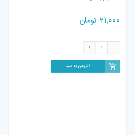
21,000
تومان
پودر
گچ
سیدی
افزودن به سبد
کد
8
وزن
چهار
کیلوگرم
عدد