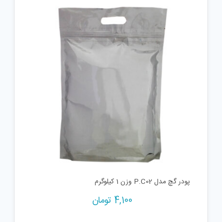
پودر گچ مدل P.C02 وزن 1 کیلوگرم
4,100
تومان