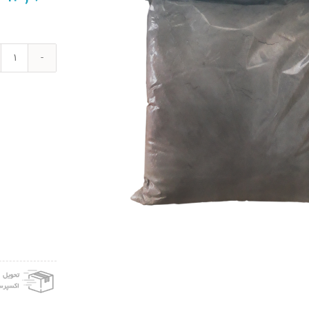
پودر
سیما
سیاه
کد
01
وزن
2
کیلوگ
عدد