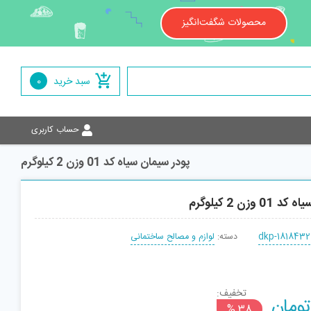
محصولات شگفت‌انگیز
سبد خرید
0
حساب کاربری
پودر سیمان سیاه کد 01 وزن 2 کیلوگرم
وزن 2 کیلوگرم
dkp-1818432
دسته:
لوازم و مصالح ساختمانی
تخفیف:
ومان
افزودن به سبد
38 %