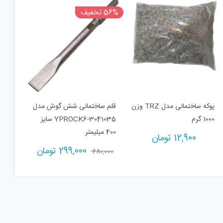
56% تخفیف
پوکه ساختمانی مدل TRZ وزن
قلم ساختمانی شش گوش مدل
1000 گرم
YPROCK6-3041035 سایز
400 میلیمتر
12,900
تومان
299,000
تومان
680,000