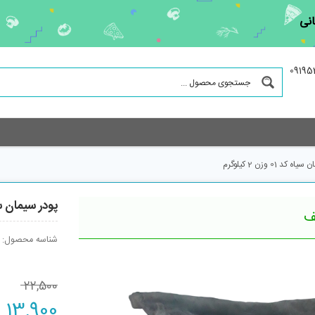
نی
کد 01 وزن 2 کیلوگرم
پودر سیمان سیاه کد 01 
شناسه محصول:
22,500
13,900
ت