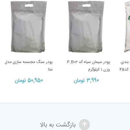
 بندی
پودر سیمان سیاه کد P.B02
پودر سنگ مجسمه سازی مدل
مصالح ساختمانی سیدی کد45
وزن 1 کیلوگرم
متا
3,990
تومان
50,950
تومان
بازگشت به بالا