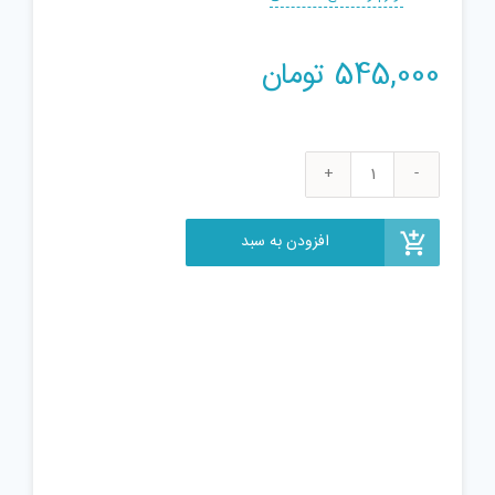
545,000
تومان
پشم
سنگ
مدل
افزودن به سبد
D100
بسته
12
عددی
عدد