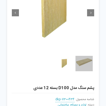


پشم سنگ مدل D100 بسته 12 عددی
شناسه محصول:
dkp-7300434
دسته:
لوازم و مصالح ساختمانی