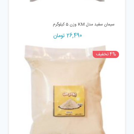
سیمان سفید مدل KM وزن 5 کیلوگرم
26,490
تومان
4% تخفیف