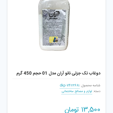
دوغاب تک جزئی نانو آران مدل 01 حجم 450 گرم
شناسه محصول:
dkp-7423681
دسته:
لوازم و مصالح ساختمانی
13,500
تومان