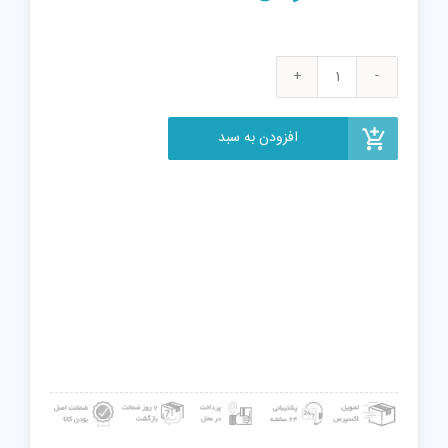
دوغاب
تک
جزئی
افزودن به سبد
نانو
آران
مدل
01
حجم
450
گرم
عدد