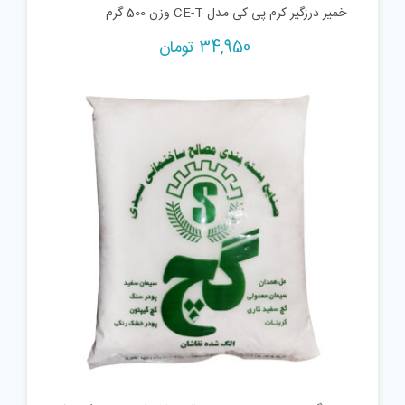
خمیر درزگیر کرم پی کی مدل CE-T وزن 500 گرم
34,950
تومان