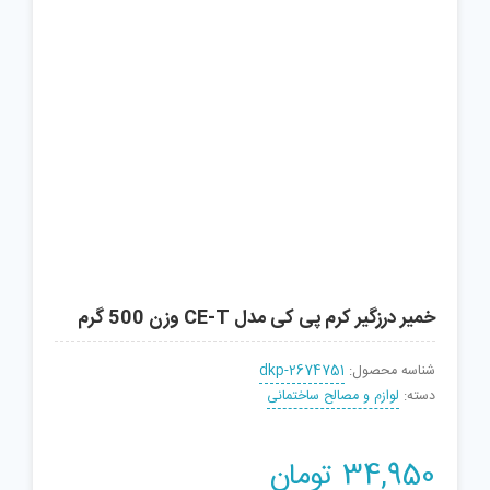
خمیر درزگیر کرم پی کی مدل CE-T وزن 500 گرم
شناسه محصول:
dkp-2674751
دسته:
لوازم و مصالح ساختمانی
34,950
تومان