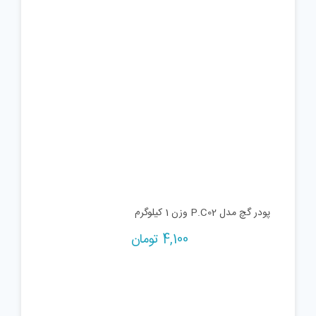
پودر گچ مدل P.C02 وزن 1 کیلوگرم
4,100
تومان