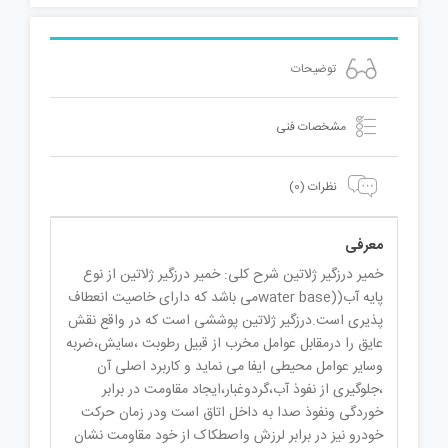
توضیحات
مشخصات فنی
نظرات (0)
معرفی
خمیر درزگیر ژلاتین شرح کلی: خمیر درزگیر ژلاتین از نوع
پایه آب((water baseمی باشد که دارای خاصیت انعطاف
پذیری است.درزگیر ژلاتین پوششی است که در واقع نقش
عایق را درمقابل عوامل مخرب از قبیل رطوبت ،سایش،ضربه
وسایر عوامل محیطی ایفا می نماید و کاربرد اصلی آن
،جلوگیری از نفوذ آب،گردوغبار،ایجاد مقاومت در برابر
خوردگی ونفوذ صدا به داخل اتاق است ودر زمان حرکت
خودرو نیز در برابر لرزش واصطکاک از خود مقاومت نشان