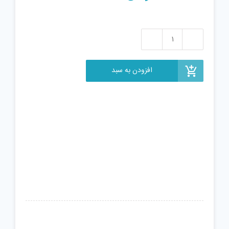
خمیر
درزگیر
کرم
افزودن به سبد
پی
کی
مدل
CE-
T
وزن
500
گرم
عدد